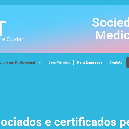
Socied
T
Medic
 e Cuidar
ontre um Profissional
Seja Membro
Para Empresas
Contato
ciados e certificados p