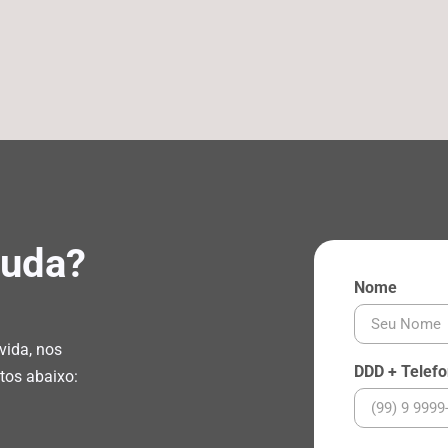
juda?
Nome
vida, nos
DDD + Telef
tos abaixo: