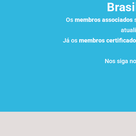
Brasi
Os
membros associados
s
atual
Já os
membros certificad
Nos siga n