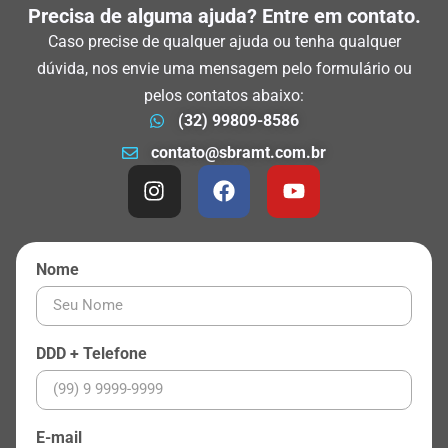
Precisa de alguma ajuda? Entre em contato.
pela troca de curso.
Caso precise de qualquer ajuda ou tenha qualquer
dúvida, nos envie uma mensagem pelo formulário ou
pelos contatos abaixo:
(32) 99809-8586
contato@sbramt.com.br
Nome
DDD + Telefone
E-mail