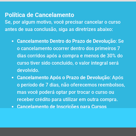
Política de Cancelamento
Se, por algum motivo, você precisar cancelar o curso
antes de sua conclusão, siga as diretrizes abaixo:
Cancelamento Dentro do Prazo de Devolução
: Se
o cancelamento ocorrer dentro dos primeiros 7
dias corridos após a compra e menos de 30% do
curso tiver sido concluído, o valor integral será
devolvido.
Cancelamento Após o Prazo de Devolução
: Após
o período de 7 dias, não oferecemos reembolsos,
mas você poderá optar por trocar o curso ou
receber crédito para utilizar em outra compra.
Cancelamento de Inscrições para Cursos
Presenciais/Online com Datas Específicas
: O
cancelamento de inscrições para cursos ao vivo
ou presenciais deve ser feito com até 48 horas
de antecedência para receber crédito ou optar